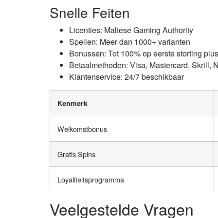
Snelle Feiten
Licenties: Maltese Gaming Authority
Spellen: Meer dan 1000+ varianten
Bonussen: Tot 100% op eerste storting plus
Betaalmethoden: Visa, Mastercard, Skrill, N
Klantenservice: 24/7 beschikbaar
Kenmerk
Welkomstbonus
Gratis Spins
Loyaliteitsprogramma
Veelgestelde Vragen