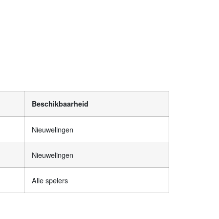
Beschikbaarheid
Nieuwelingen
Nieuwelingen
Alle spelers