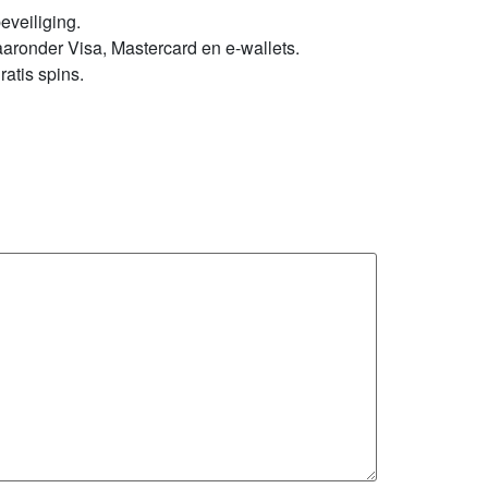
eveiliging.
aronder Visa, Mastercard en e-wallets.
atis spins.