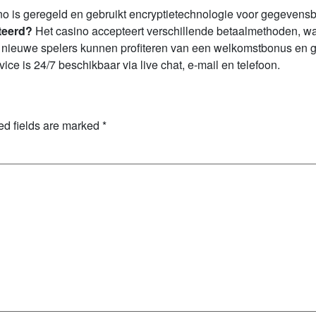
no is geregeld en gebruikt encryptietechnologie voor gegevensb
teerd?
Het casino accepteert verschillende betaalmethoden, wa
 nieuwe spelers kunnen profiteren van een welkomstbonus en gr
ice is 24/7 beschikbaar via live chat, e-mail en telefoon.
ed fields are marked
*