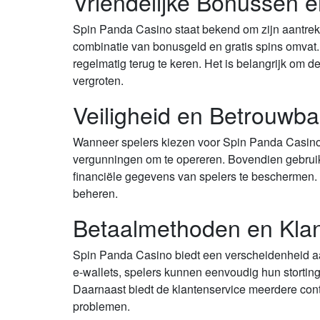
Vriendelijke Bonussen 
Spin Panda Casino staat bekend om zijn aantre
combinatie van bonusgeld en gratis spins omva
regelmatig terug te keren. Het is belangrijk om
vergroten.
Veiligheid en Betrouwba
Wanneer spelers kiezen voor Spin Panda Casino, 
vergunningen om te opereren. Bovendien gebruik
financiële gegevens van spelers te beschermen. 
beheren.
Betaalmethoden en Klan
Spin Panda Casino biedt een verscheidenheid aa
e-wallets, spelers kunnen eenvoudig hun stortin
Daarnaast biedt de klantenservice meerdere cont
problemen.