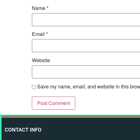
Name
*
Email
*
Website
Save my name, email, and website in this brow
CONTACT INFO