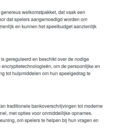
 genereus welkomstpakket, dat vaak een
voor dat spelers aangemoedigd worden om
zienlijk en kunnen het speelbudget aanzienlijk
 is gereguleerd en beschikt over de nodige
 encryptietechnologieën, om de persoonlijke en
ang tot hulpmiddelen om hun speelgedrag te
n traditionele bankoverschrijvingen tot moderne
nel, met opties voor onmiddellijke opnames.
euning, om spelers te helpen bij hun vragen en