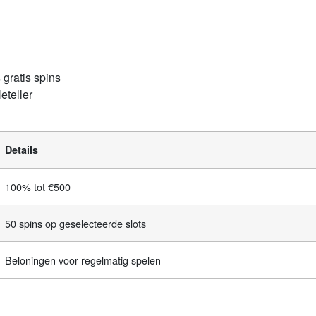
 gratis spins
eteller
Details
100% tot €500
50 spins op geselecteerde slots
Beloningen voor regelmatig spelen