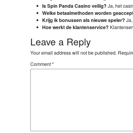
Is Spin Panda Casino veilig?
Ja, het casi
Welke betaalmethoden worden geaccep
Krijg ik bonussen als nieuwe speler?
Ja,
Hoe werkt de klantenservice?
Klantenserv
Leave a Reply
Your email address will not be published.
Requir
Comment
*