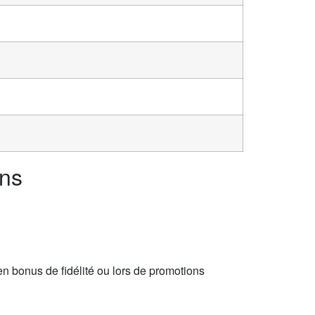
ins
n bonus de fidélité ou lors de promotions