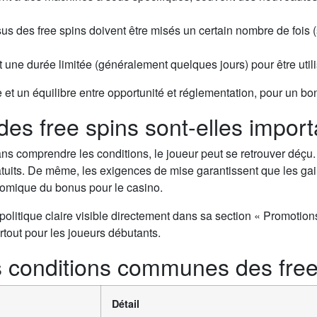
sus des free spins doivent être misés un certain nombre de fois 
t une durée limitée (généralement quelques jours) pour être utilis
t un équilibre entre opportunité et réglementation, pour un bonus 
des free spins sont-elles impor
ns comprendre les conditions, le joueur peut se retrouver déçu.
ratuits. De même, les exigences de mise garantissent que les ga
nomique du bonus pour le casino.
litique claire visible directement dans sa section « Promotions 
rtout pour les joueurs débutants.
es conditions communes des fre
Détail