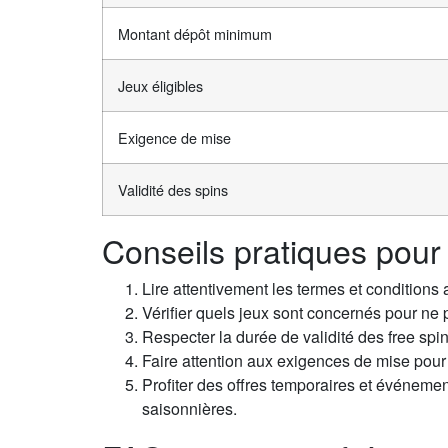
Montant dépôt minimum
Jeux éligibles
Exigence de mise
Validité des spins
Conseils pratiques pour 
Lire attentivement les termes et conditions a
Vérifier quels jeux sont concernés pour ne p
Respecter la durée de validité des free spi
Faire attention aux exigences de mise pour e
Profiter des offres temporaires et événeme
saisonnières.