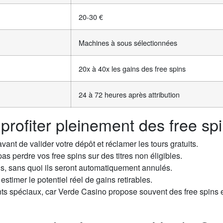
20-30 €
Machines à sous sélectionnées
20x à 40x les gains des free spins
24 à 72 heures après attribution
profiter pleinement des free sp
vant de valider votre dépôt et réclamer les tours gratuits.
as perdre vos free spins sur des titres non éligibles.
ns, sans quoi ils seront automatiquement annulés.
stimer le potentiel réel de gains retirables.
nts spéciaux, car Verde Casino propose souvent des free spins e