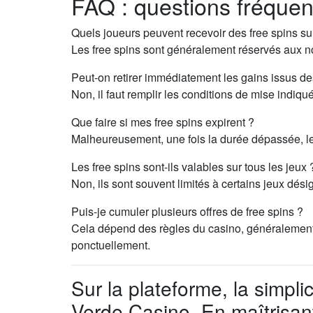
FAQ : questions fréquen
Quels joueurs peuvent recevoir des free spins s
Les free spins sont généralement réservés aux n
Peut-on retirer immédiatement les gains issus de
Non, il faut remplir les conditions de mise indiqu
Que faire si mes free spins expirent ?
Malheureusement, une fois la durée dépassée, les 
Les free spins sont-ils valables sur tous les jeux 
Non, ils sont souvent limités à certains jeux dés
Puis-je cumuler plusieurs offres de free spins ?
Cela dépend des règles du casino, généralement u
ponctuellement.
Sur la plateforme, la simpli
Verde Casino. En maîtrisant