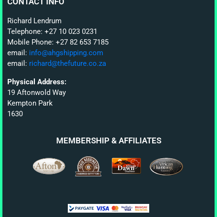
CONTACT INFO
Richard Lendrum
Telephone: +27 10 023 0231
Mobile Phone: +27 82 653 7185
email:
info@ahgshipping.com
email:
richard@thefuture.co.za
Physical Address:
19 Aftonwold Way
Kempton Park
1630
MEMBERSHIP & AFFILIATES