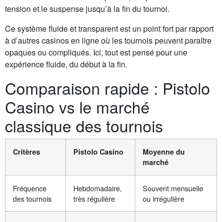
tension et le suspense jusqu’à la fin du tournoi.
Ce système fluide et transparent est un point fort par rapport
à d’autres casinos en ligne où les tournois peuvent paraître
opaques ou compliqués. Ici, tout est pensé pour une
expérience fluide, du début à la fin.
Comparaison rapide : Pistolo
Casino vs le marché
classique des tournois
Critères
Pistolo Casino
Moyenne du
marché
Fréquence
Hebdomadaire,
Souvent mensuelle
des tournois
très régulière
ou irrégulière