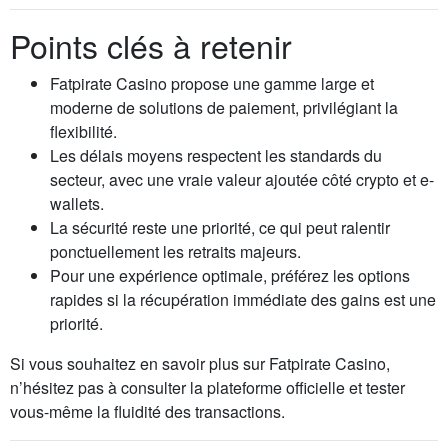
Points clés à retenir
Fatpirate Casino propose une gamme large et
moderne de solutions de paiement, privilégiant la
flexibilité.
Les délais moyens respectent les standards du
secteur, avec une vraie valeur ajoutée côté crypto et e-
wallets.
La sécurité reste une priorité, ce qui peut ralentir
ponctuellement les retraits majeurs.
Pour une expérience optimale, préférez les options
rapides si la récupération immédiate des gains est une
priorité.
Si vous souhaitez en savoir plus sur Fatpirate Casino,
n’hésitez pas à consulter la plateforme officielle et tester
vous-même la fluidité des transactions.