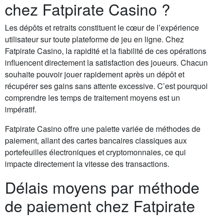
chez Fatpirate Casino ?
Les dépôts et retraits constituent le cœur de l’expérience
utilisateur sur toute plateforme de jeu en ligne. Chez
Fatpirate Casino, la rapidité et la fiabilité de ces opérations
influencent directement la satisfaction des joueurs. Chacun
souhaite pouvoir jouer rapidement après un dépôt et
récupérer ses gains sans attente excessive. C’est pourquoi
comprendre les temps de traitement moyens est un
impératif.
Fatpirate Casino offre une palette variée de méthodes de
paiement, allant des cartes bancaires classiques aux
portefeuilles électroniques et cryptomonnaies, ce qui
impacte directement la vitesse des transactions.
Délais moyens par méthode
de paiement chez Fatpirate