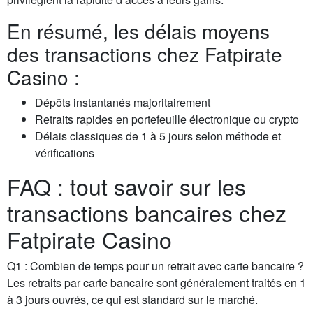
En résumé, les délais moyens
des transactions chez Fatpirate
Casino :
Dépôts instantanés majoritairement
Retraits rapides en portefeuille électronique ou crypto
Délais classiques de 1 à 5 jours selon méthode et
vérifications
FAQ : tout savoir sur les
transactions bancaires chez
Fatpirate Casino
Q1 : Combien de temps pour un retrait avec carte bancaire ?
Les retraits par carte bancaire sont généralement traités en 1
à 3 jours ouvrés, ce qui est standard sur le marché.