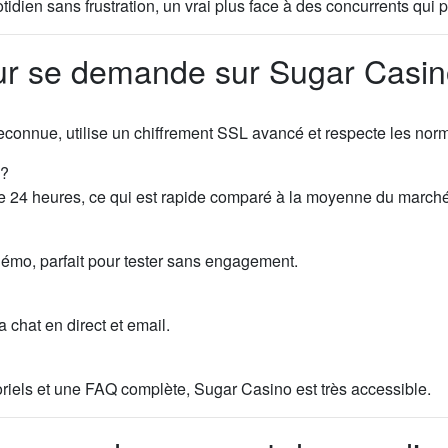
otidien sans frustration, un vrai plus face à des concurrents qui 
ur se demande sur Sugar Casi
 reconnue, utilise un chiffrement SSL avancé et respecte les no
 ?
 de 24 heures, ce qui est rapide comparé à la moyenne du marché
mo, parfait pour tester sans engagement.
a chat en direct et email.
toriels et une FAQ complète, Sugar Casino est très accessible.