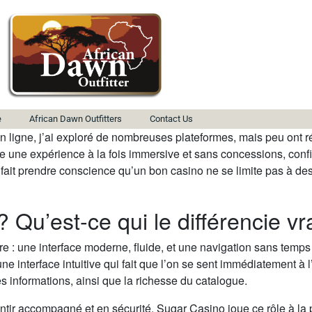
e
African Dawn Outfitters
Contact Us
en ligne, j’ai exploré de nombreuses plateformes, mais peu ont r
une expérience à la fois immersive et sans concessions, confirm
fait prendre conscience qu’un bon casino ne se limite pas à d
 Qu’est-ce qui le différencie vr
re : une interface moderne, fluide, et une navigation sans temp
ne interface intuitive qui fait que l’on se sent immédiatement à
des informations, ainsi que la richesse du catalogue.
sentir accompagné et en sécurité. Sugar Casino joue ce rôle à la