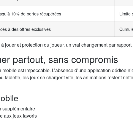
squ’à 10% de pertes récupérées
Limite
cès à des offres exclusives
Cumuler
n à jouer et protection du joueur, un vrai changement par rappor
ouer partout, sans compromis
ion mobile est impeccable. L’absence d’une application dédiée n’
u tablette, les jeux se chargent vite, les animations restent ne
mobile
n supplémentaire
de aux jeux favoris