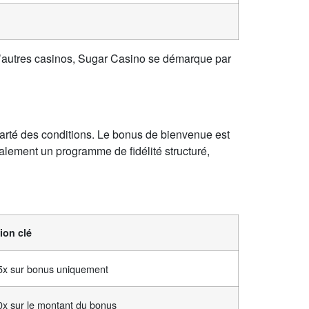
d’autres casinos, Sugar Casino se démarque par
larté des conditions. Le bonus de bienvenue est
alement un programme de fidélité structuré,
ion clé
5x sur bonus uniquement
0x sur le montant du bonus