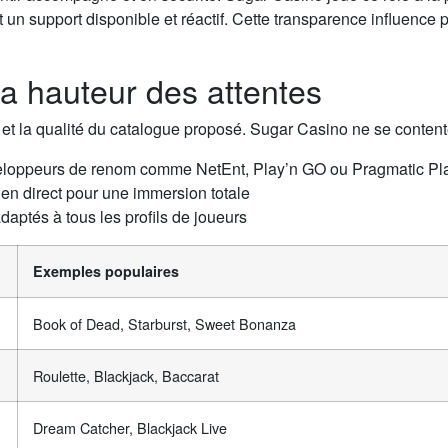
sant un support disponible et réactif. Cette transparence influenc
la hauteur des attentes
 et la qualité du catalogue proposé. Sugar Casino ne se contente 
eloppeurs de renom comme NetEnt, Play’n GO ou Pragmatic Pl
 en direct pour une immersion totale
daptés à tous les profils de joueurs
Exemples populaires
Book of Dead, Starburst, Sweet Bonanza
Roulette, Blackjack, Baccarat
Dream Catcher, Blackjack Live