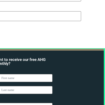
t to receive our free AHG
nthly?