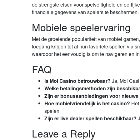
de strengste eisen voor spelveiligheid en eerli
financiële gegevens van spelers te beschermen. D
Mobiele speelervaring
Met de groeiende populariteit van mobiel gamen,
toegang krijgen tot al hun favoriete spellen via 
waardoor het eenvoudig is om te navigeren en in
FAQ
Is Moi Casino betrouwbaar?
Ja, Moi Casin
Welke betalingsmethoden zijn beschikb
Zijn er bonusaanbiedingen voor nieuwe
Hoe mobielvriendelijk is het casino?
Het 
spelen.
Zijn er live dealer spellen beschikbaar?
J
Leave a Reply