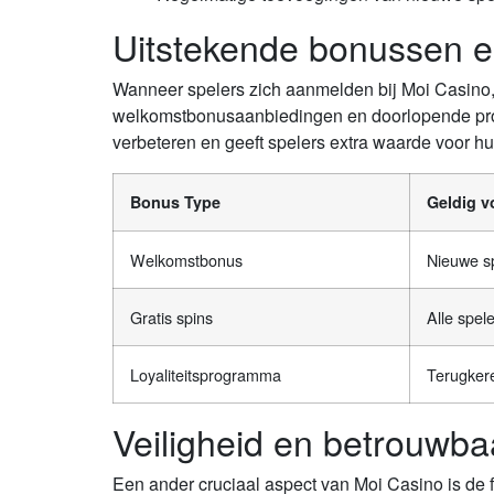
Uitstekende bonussen e
Wanneer spelers zich aanmelden bij Moi Casino,
welkomstbonusaanbiedingen en doorlopende promot
verbeteren en geeft spelers extra waarde voor hu
Bonus Type
Geldig v
Welkomstbonus
Nieuwe s
Gratis spins
Alle spel
Loyaliteitsprogramma
Terugker
Veiligheid en betrouwba
Een ander cruciaal aspect van Moi Casino is de f