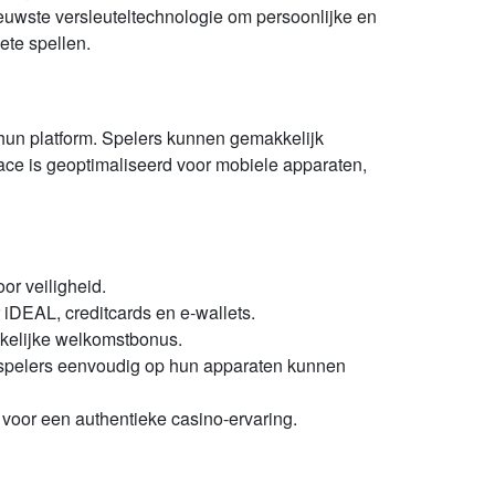
euwste versleuteltechnologie om persoonlijke en
ete spellen.
 hun platform. Spelers kunnen gemakkelijk
rface is geoptimaliseerd voor mobiele apparaten,
or veiligheid.
iDEAL, creditcards en e-wallets.
kkelijke welkomstbonus.
 spelers eenvoudig op hun apparaten kunnen
n voor een authentieke casino-ervaring.